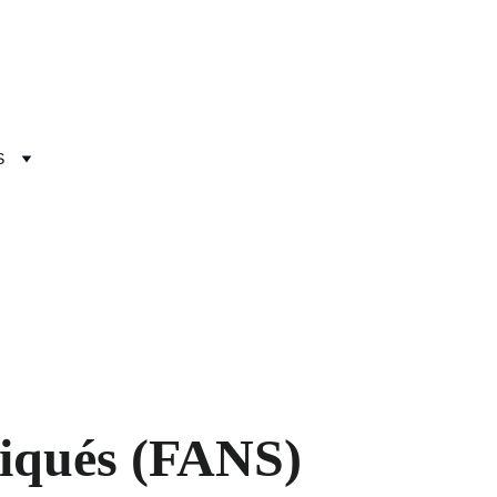
S
S) Jeudi 11 et
diqués (FANS)