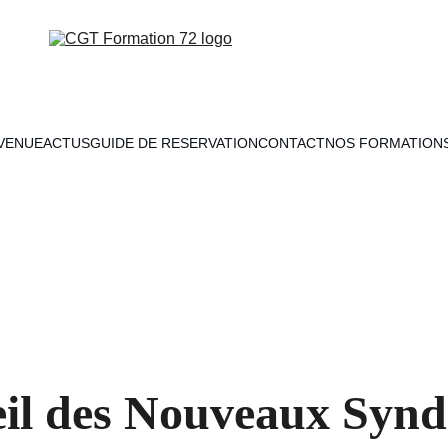
VENUE
ACTUS
GUIDE DE RESERVATION
CONTACT
NOS FORMATION
ueil des Nouveaux Syndiqués (FAN
vendredi 12 juin 2026
FANS
4/29/2026
1 min lire
il des Nouveaux Syn